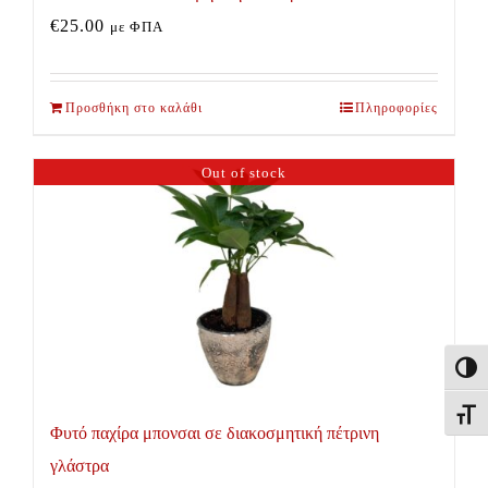
€
25.00
με ΦΠΑ
Προσθήκη στο καλάθι
Πληροφορίες
Out of stock
Εναλλ
Εναλλ
Φυτό παχίρα μπονσαι σε διακοσμητική πέτρινη
γλάστρα