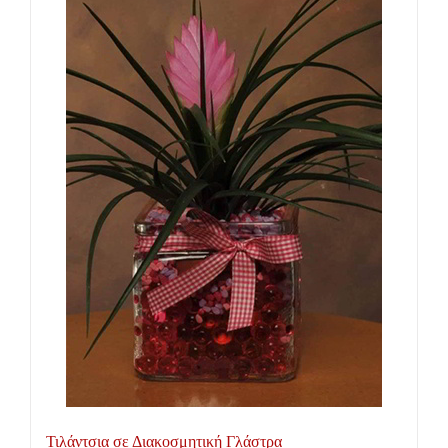
Τιλάντσια σε Διακοσμητική Γλάστρα