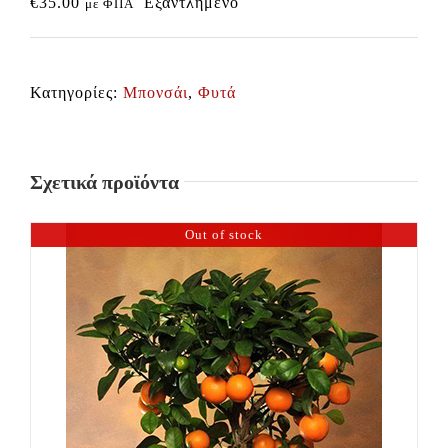
€
35.00
Εξαντλημένο
με ΦΠΑ
Κατηγορίες:
Μπονσάι
,
Φυτά
Σχετικά προϊόντα
Out of stock