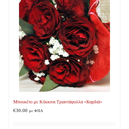
Μπουκέτο με Κόκκινα Τριαντάφυλλα «Καρδιά»
€
30.00
με ΦΠΑ