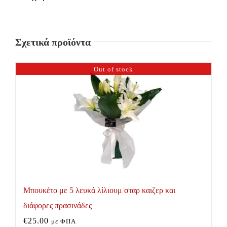
τριαντάφυλλα
και
Σχετικά προϊόντα
διάφορες
πρασινάδες
Out of stock
ποσότητα
Μπουκέτο με 5 λευκά λίλιουμ σταρ καιζερ και
διάφορες πρασινάδες
€
25.00
με ΦΠΑ