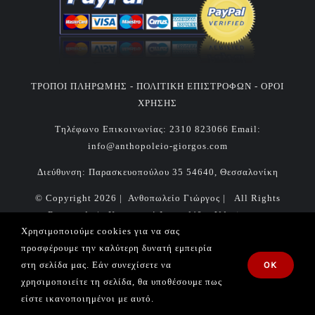
ΤΡΟΠΟΙ ΠΛΗΡΩΜΗΣ -
ΠΟΛΙΤΙΚΗ ΕΠΙΣΤΡΟΦΩΝ -
ΟΡΟΙ
ΧΡΗΣΗΣ
Τηλέφωνο Επικοινωνίας:
2310 823066
Email:
info@anthopoleio-giorgos.com
Διεύθυνση: Παρασκευοπούλου 35 54640, Θεσσαλονίκη
© Copyright
2026 | Ανθοπωλείο Γιώργος | All Rights
Reserved | Κατασκευή Ιστοσελίδας
Vdesigns.gr
Χρησιμοποιούμε cookies για να σας
Πολιτική απορρήτου & συμμόρφωση GDPR
προσφέρουμε την καλύτερη δυνατή εμπειρία
στη σελίδα μας. Εάν συνεχίσετε να
OK
χρησιμοποιείτε τη σελίδα, θα υποθέσουμε πως
Facebook
Instagram
Email
είστε ικανοποιημένοι με αυτό.